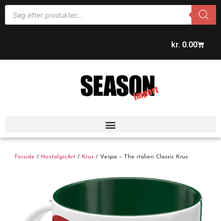
kr.
0.00
Forside
/
NostalgicArt
/
Krus
/ Vespa – The italien Classic Krus