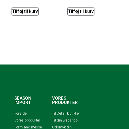
Tilføj til kurv
Tilføj til kurv
SEASON
VORES
IMPORT
PRODUKTER
Forside
Til Detail butikken
Vores produkter
Til din webshop
Formland messe
Udsmyk din