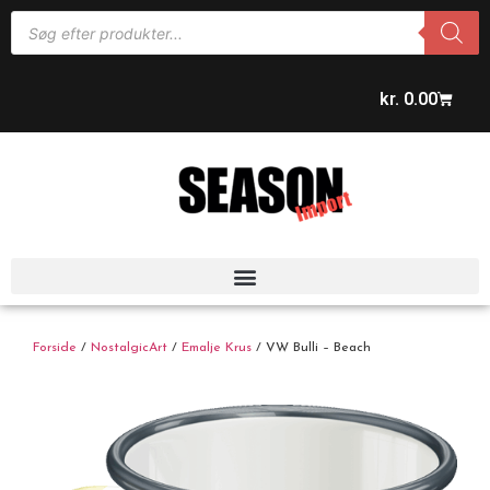
kr.
0.00
Forside
/
NostalgicArt
/
Emalje Krus
/ VW Bulli – Beach