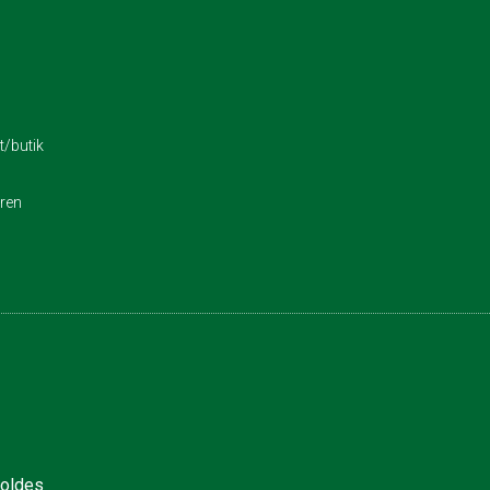
/butik
eren
holdes