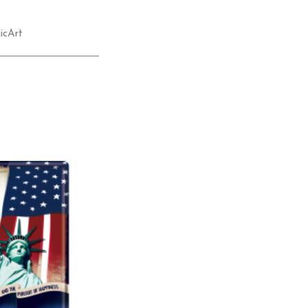
icArt