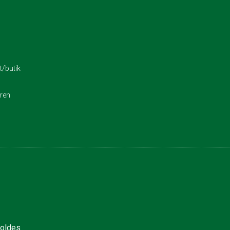
/butik
eren
holdes