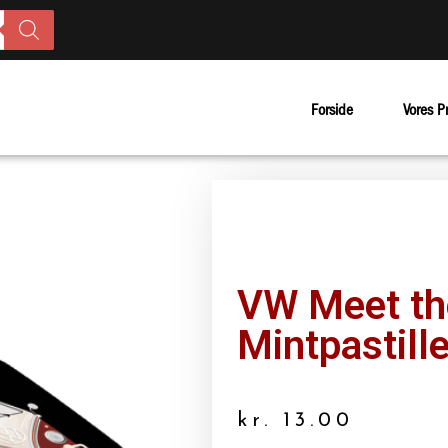
Forside
Vores P
VW Meet th
Mintpastille
kr.
13.00