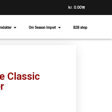
kr.
0.00
rodukter
Om Season Import
B2B shop
e Classic
r