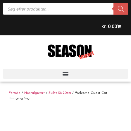
kr.
0.00
Forside
/
NostalgicArt
/
Skilte10x20cm
/ Welcome Guest Cat
Hanging Sign