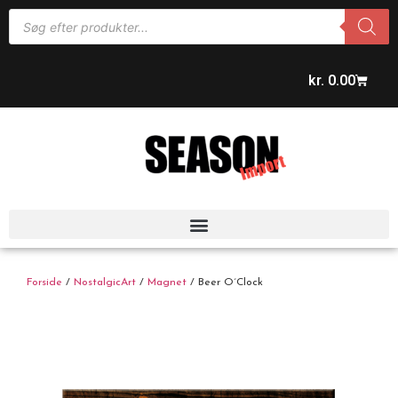
kr.
0.00
Forside
/
NostalgicArt
/
Magnet
/ Beer O´Clock