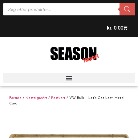
kr.
0.00
Forside
/
NostalgicArt
/
Postkort
/ VW Bulli – Let’s Get Lost, Metal
Card