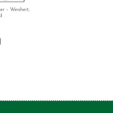
r – Weisheit,
d
v