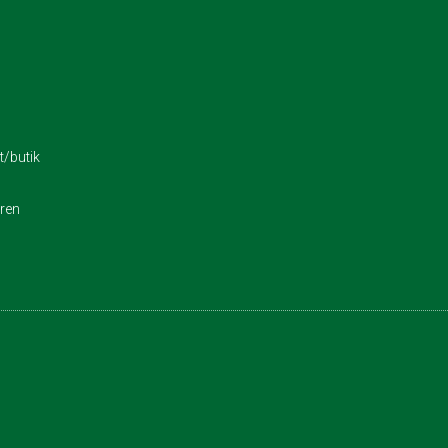
/butik
eren