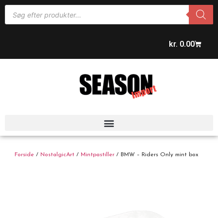
kr.
0.00
Forside
/
NostalgicArt
/
Mintpastiller
/ BMW – Riders Only mint box