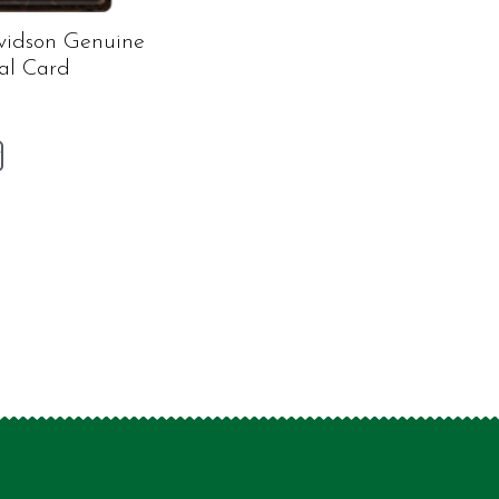
vidson Genuine
al Card
v