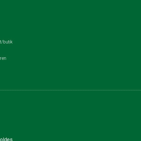
/butik
eren
holdes