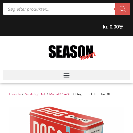
kr.
0.00
Forside
/
NostalgicArt
/
MetalDåseXL
/ Dog Food Tin Box XL