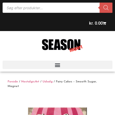
kr.
0.00
Forside
/
NostalgicArt
/
Udsalg
/ Fairy Cakes – Smooth Sugar,
Magnet