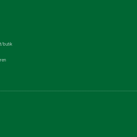
/butik
eren