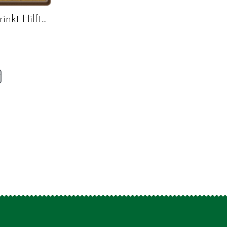
rinkt Hilft…
v