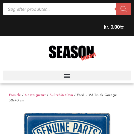
kr.
0.00
Forside
/
NostalgicArt
/
Skilte30x40cm
/ Ford – V8 Truck Garage
30×40 cm