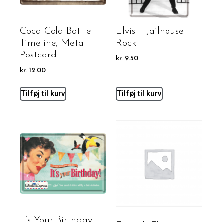
Coca-Cola Bottle
Elvis – Jailhouse
Timeline, Metal
Rock
Postcard
kr.
9.50
kr.
12.00
Tilføj til kurv
Tilføj til kurv
It’s Your Birthday!,