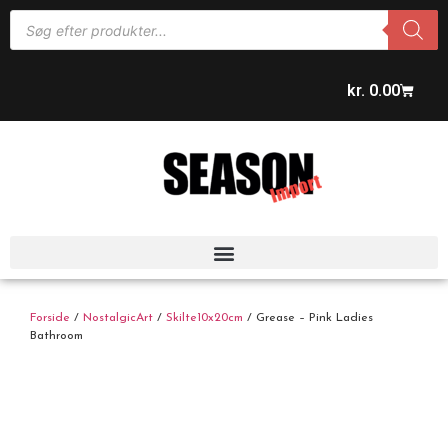
kr.
0.00
Forside
/
NostalgicArt
/
Skilte10x20cm
/ Grease – Pink Ladies
Bathroom