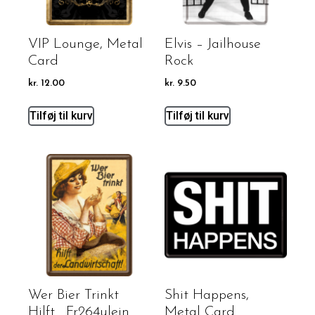
VIP Lounge, Metal
Elvis – Jailhouse
Card
Rock
kr.
12.00
kr.
9.50
Tilføj til kurv
Tilføj til kurv
Wer Bier Trinkt
Shit Happens,
Hilft… Fr264ulein
Metal Card