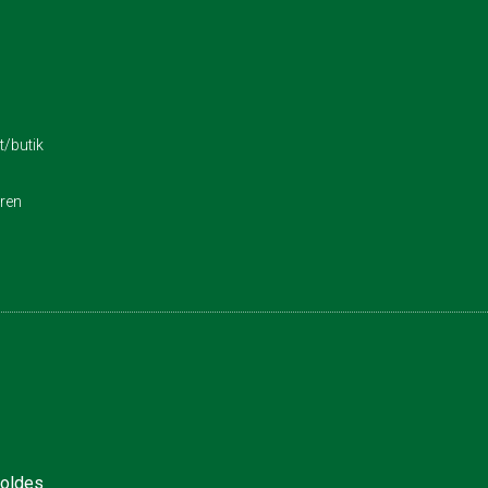
/butik
eren
holdes