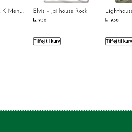
k K Menu,
Elvis – Jailhouse Rock
Lighthous
kr.
9.50
kr.
9.50
Tilføj til kurv
Tilføj til kur