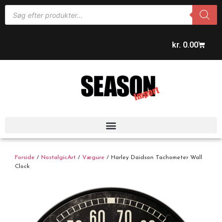
kr.
0.00
Forside
/
NostalgicArt
/
Vægure
/ Harley Daidson Tachometer Wall
Clock