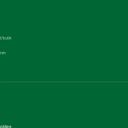
/butik
eren
holdes