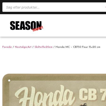
Forside
/
NostalgicArt
/
Skilte15x20cm
/ Honda MC – CB750 Four 15×20 cm