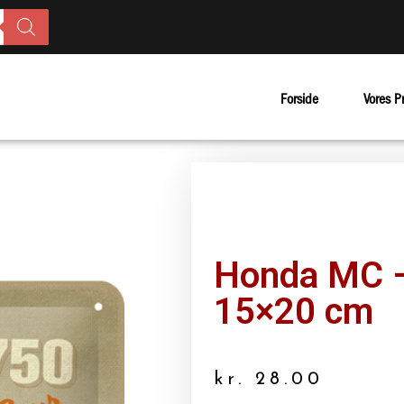
Forside
Vores P
Honda MC 
15×20 cm
kr.
28.00