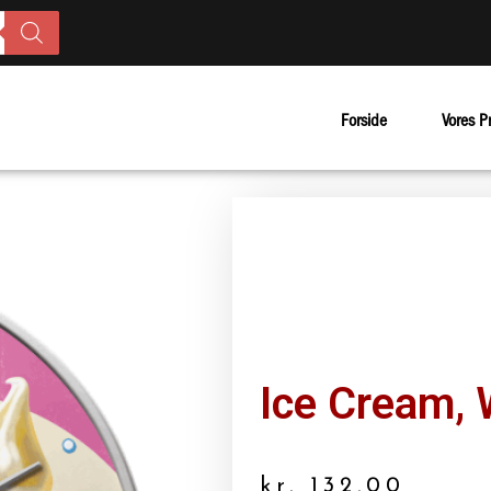
Forside
Vores P
Ice Cream, 
kr.
132.00