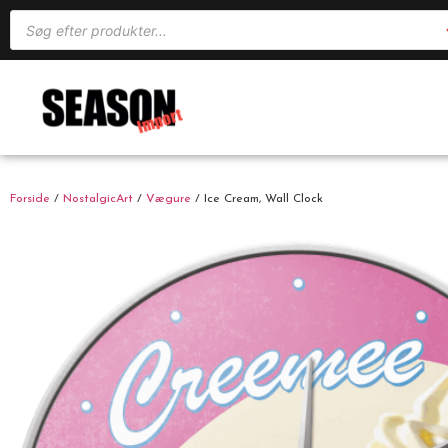
Forside
/
NostalgicArt
/
Vægure
/ Ice Cream, Wall Clock