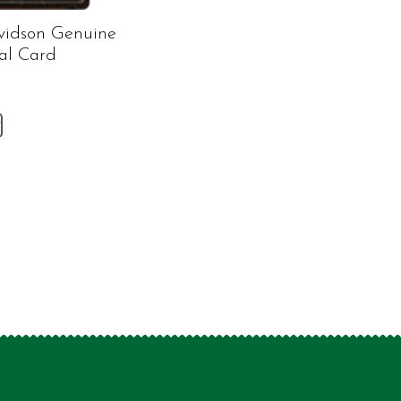
vidson Genuine
al Card
v