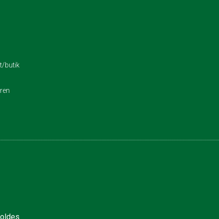
/butik
eren
holdes