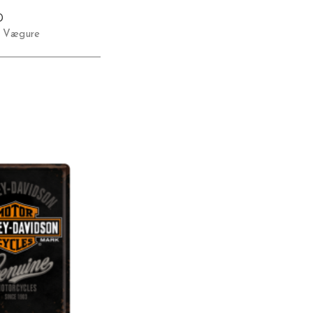
D
,
Vægure