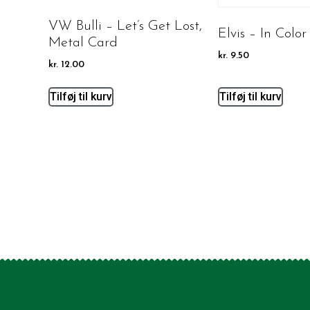
VW Bulli – Let’s Get Lost,
Elvis – In Color
Metal Card
kr.
9.50
kr.
12.00
Tilføj til kurv
Tilføj til kurv