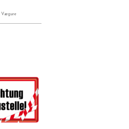
,
Vægure