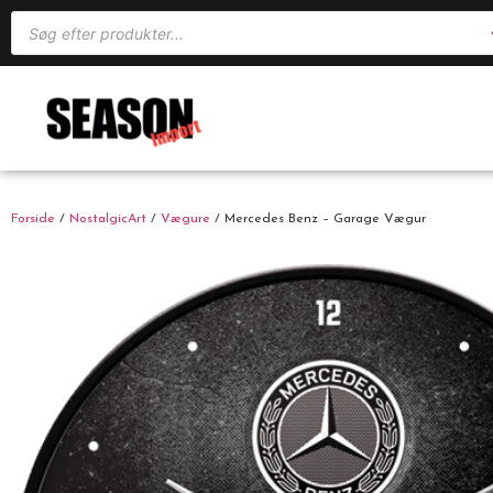
Forside
/
NostalgicArt
/
Vægure
/ Mercedes Benz – Garage Vægur