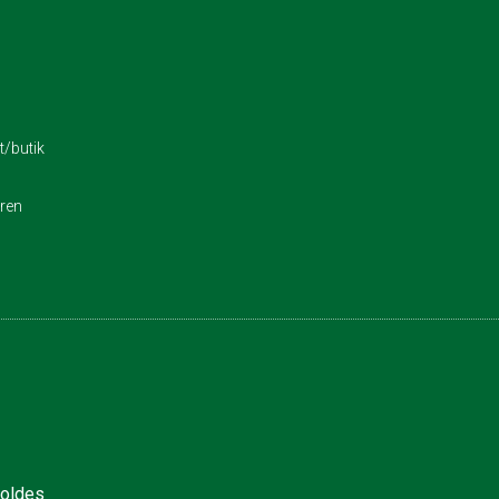
/butik
eren
holdes