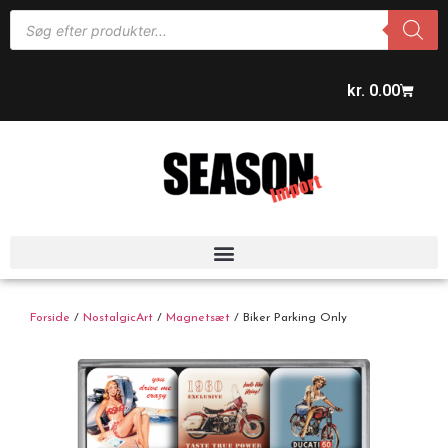
kr.
0.00
Forside
/
NostalgicArt
/
Magnetsæt
/ Biker Parking Only