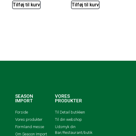
Tilføj til kurv
Tilføj til kurv
SEASON
VORES
IMPORT
PRODUKTER
Forside
Til Detail butikken
Vores produkter
Til din webshop
Formland messe
Udsmyk din
Bar/Restaurant/butik
Om Season Import