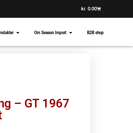
kr.
0.00
rodukter
Om Season Import
B2B shop
ng – GT 1967
t