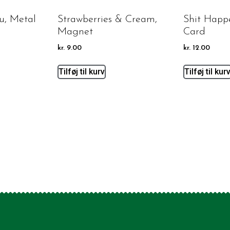
u, Metal
Strawberries & Cream,
Shit Happ
Magnet
Card
kr.
9.00
kr.
12.00
Tilføj til kurv
Tilføj til kur