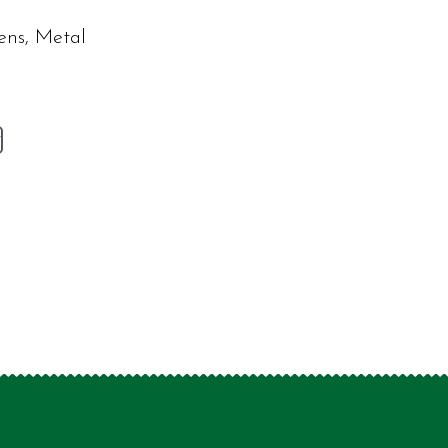
ens, Metal
v