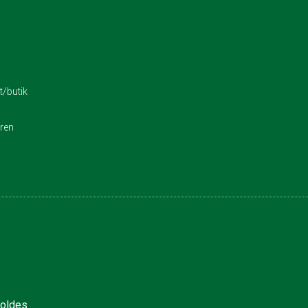
/butik
eren
holdes