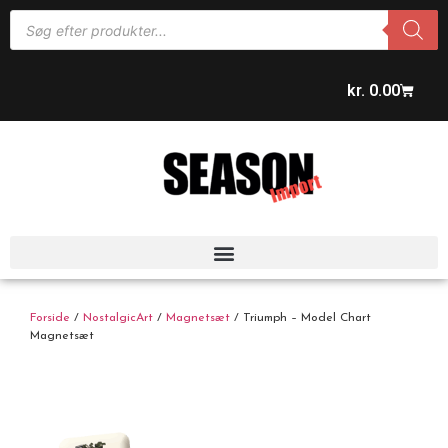
kr.
0.00
Forside
/
NostalgicArt
/
Magnetsæt
/ Triumph – Model Chart
Magnetsæt